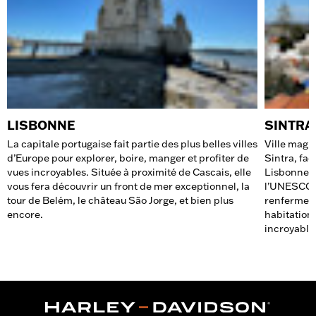
LISBONNE
SINTRA
La capitale portugaise fait partie des plus belles villes
Ville magi
d’Europe pour explorer, boire, manger et profiter de
Sintra, fa
vues incroyables. Située à proximité de Cascais, elle
Lisbonne. 
vous fera découvrir un front de mer exceptionnel, la
l’UNESCO e
tour de Belém, le château São Jorge, et bien plus
renferme d
encore.
habitation
incroyable