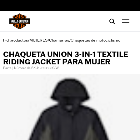
web accessibility
h-d productos
MUJERES
Chamarras
Chaquetas de motociclismo
/
/
/
CHAQUETA UNION 3-IN-1 TEXTILE
RIDING JACKET PARA MUJER
Parte | Número de SKU: 98108-24VW