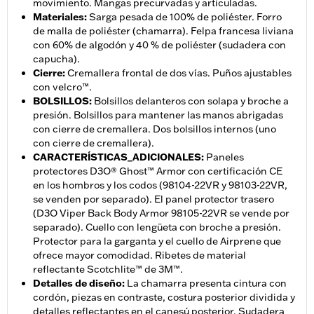
movimiento. Mangas precurvadas y articuladas.
Materiales
:
Sarga pesada de 100% de poliéster. Forro
de malla de poliéster (chamarra). Felpa francesa liviana
con 60% de algodón y 40 % de poliéster (sudadera con
capucha).
Cierre
:
Cremallera frontal de dos vías. Puños ajustables
con velcro™.
BOLSILLOS
:
Bolsillos delanteros con solapa y broche a
presión. Bolsillos para mantener las manos abrigadas
con cierre de cremallera. Dos bolsillos internos (uno
con cierre de cremallera).
CARACTERÍSTICAS_ADICIONALES
:
Paneles
protectores D3O® Ghost™ Armor con certificación CE
en los hombros y los codos (98104-22VR y 98103-22VR,
se venden por separado). El panel protector trasero
(D3O Viper Back Body Armor 98105-22VR se vende por
separado). Cuello con lengüeta con broche a presión.
Protector para la garganta y el cuello de Airprene que
ofrece mayor comodidad. Ribetes de material
reflectante Scotchlite™ de 3M™.
Detalles de diseño
:
La chamarra presenta cintura con
cordón, piezas en contraste, costura posterior dividida y
detalles reflectantes en el canesú posterior. Sudadera