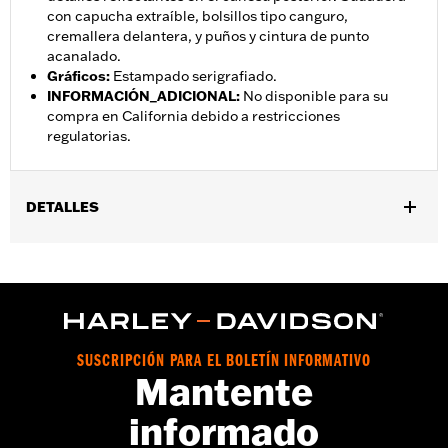
con capucha extraíble, bolsillos tipo canguro,
cremallera delantera, y puños y cintura de punto
acanalado.
Gráficos
:
Estampado serigrafiado.
INFORMACIÓN_ADICIONAL
:
No disponible para su
compra en California debido a restricciones
regulatorias.
DETALLES
Género:
Mujeres
,
,
Características funcionales:
Con capucha
Impermeable
,
,
Costura sellada
Espalda básica que permite mayor movimiento
,
,
,
Cremallera frontal bidireccional
Bolsillos
Paneles protectores
Reflectante
SUSCRIPCIÓN PARA EL BOLETÍN INFORMATIVO
GARANTÍA:
1 año de garantía limitada – Consulta
www.h-
Mantente
d.com/warranty
para obtener más información
informado
Estilo de chamarra:
3-in-1