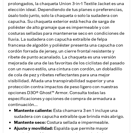
prolongados, la chaqueta Union 3-in-1 Textile Jacket es una
elección ideal. Dependiendo de tus planes o preferencias,
úsalo todo junto, solo la chaqueta o solo la sudadera con
capucha. Su chaqueta exterior está hecha de sarga de
poliéster de alto gramaje que es impermeable y con
costuras selladas para mantenerse seco en condiciones de
lluvia. La sudadera con capucha extraíble de felpa
francesa de algodón y poliéster presenta una capucha con
cordón forrada de jersey, un cierre frontal resistente y
ribete de punto acanalado. La chaqueta es una versión
mejorada de una de las favoritas de los ciclistas del pasado
con un nuevo estilo, una cintura con cordón, un dobladillo
de cola de pez y ribetes reflectantes para una mejor
visibilidad. Añada una transpirabilidad superior y una
protección contra impactos de peso ligero con nuestras
opciones D3O® Ghost™ Armor. Consulta todas las
especificaciones y opciones de compra de armadura a
continuación...
Mantente caliente
:
Esta chamarra 3 en 1 incluye una
sudadera con capucha extraíble que brinda más abrigo.
Mantente seco
:
Costura sellada e impermeable.
Ajuste y movilidad
:
Espalda que permite mayor