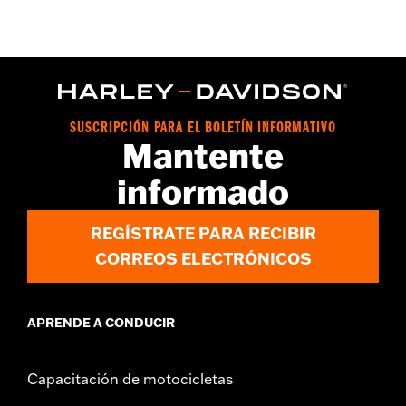
,
,
Tecnología:
Ankle Protection
Waterproof
Heat Resistant
Descripción de la dimensión:
SHAFT HEIGHT: 5.5” / HEEL
HEIGHT: 1”
SUSCRIPCIÓN PARA EL BOLETÍN INFORMATIVO
Mantente
informado
REGÍSTRATE PARA RECIBIR
CORREOS ELECTRÓNICOS
APRENDE A CONDUCIR
Capacitación de motocicletas