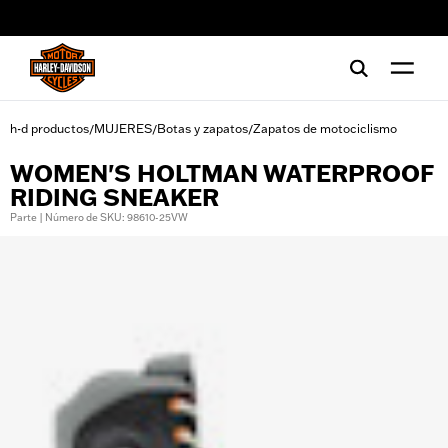
web accessibility
h-d productos
MUJERES
Botas y zapatos
Zapatos de motociclismo
/
/
/
WOMEN'S HOLTMAN WATERPROOF
RIDING SNEAKER
Parte | Número de SKU: 98610-25VW