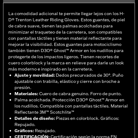
La comodidad adicional te permite llegar lejos con los H-
D® Trenton Leather Riding Gloves. Estos guantes, de piel
de cabra suave, tienen las palmas acolchadas para
minimizar el traqueteo de la carretera, son compatibles
con pantallas táctiles y tienen material reflectante para
mejorar la visibilidad. Estos guantes para motociclismo
también tienen D3O® Ghost™ Armor en los nudillos para
protegerte de los impactos ligeros. Tienen recortes de
cuero colorblock y la marca en relieve para darle un look
más moderno e inspirado en la carretera.
Ajuste y movilidad
:
Dedos precurvados de 30°. Puño
ajustable con trabilla, elástico y cierre con broche a
presión.
Materiales
:
Cuero de cabra genuino. Forro de punto.
Palma acolchada. Protección D3O® Ghost™ Armor en
los nudillos. Compatible con pantallas táctiles. Material
Reflectante 3M™ Scotchlite™
Detalles de diseño
:
Piezas en colorblock. Gráficos:
Repujado.
Gráficos
:
Repujado.
CERTIFICACIÓN
:
Certificación según la norma EN