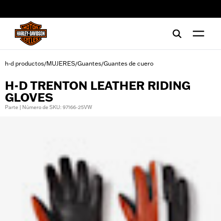
web accessibility
h-d productos
MUJERES
Guantes
Guantes de cuero
/
/
/
H-D TRENTON LEATHER RIDING
GLOVES
Parte | Número de SKU: 97166-25VW