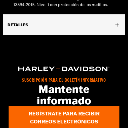
13594:2015, Nivel 1 con protección de los nudillos.
DETALLES
Género:
Mujeres
,
Características funcionales:
Compatible con Pantallas Táctiles
,
Acolchado
Reflectante
GARANTÍA:
1 año de garantía limitada – Consulta
www.h-
d.com/warranty
para obtener más información
Tecnología:
Reflective
Origen:
Importado
SUSCRIPCIÓN PARA EL BOLETÍN INFORMATIVO
Mantente
informado
REGÍSTRATE PARA RECIBIR
CORREOS ELECTRÓNICOS