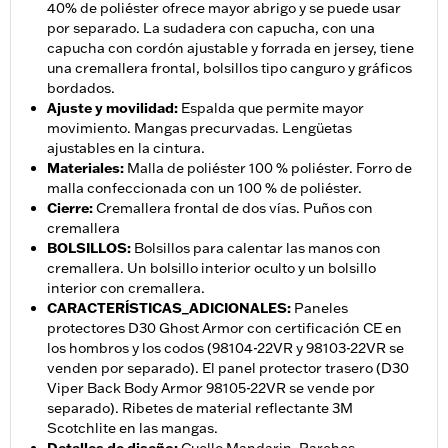
40% de poliéster ofrece mayor abrigo y se puede usar
por separado. La sudadera con capucha, con una
capucha con cordón ajustable y forrada en jersey, tiene
una cremallera frontal, bolsillos tipo canguro y gráficos
bordados.
Ajuste y movilidad
:
Espalda que permite mayor
movimiento. Mangas precurvadas. Lengüetas
ajustables en la cintura.
Materiales
:
Malla de poliéster 100 % poliéster. Forro de
malla confeccionada con un 100 % de poliéster.
Cierre
:
Cremallera frontal de dos vías. Puños con
cremallera
BOLSILLOS
:
Bolsillos para calentar las manos con
cremallera. Un bolsillo interior oculto y un bolsillo
interior con cremallera.
CARACTERÍSTICAS_ADICIONALES
:
Paneles
protectores D30 Ghost Armor con certificación CE en
los hombros y los codos (98104-22VR y 98103-22VR se
venden por separado). El panel protector trasero (D30
Viper Back Body Armor 98105-22VR se vende por
separado). Ribetes de material reflectante 3M
Scotchlite en las mangas.