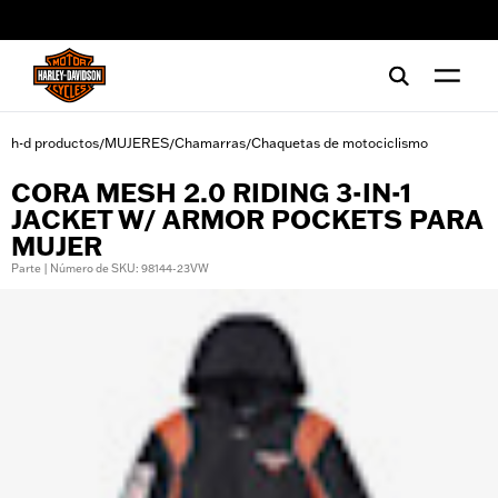
web accessibility
h-d productos
MUJERES
Chamarras
Chaquetas de motociclismo
/
/
/
CORA MESH 2.0 RIDING 3-IN-1
JACKET W/ ARMOR POCKETS PARA
MUJER
Parte | Número de SKU: 98144-23VW