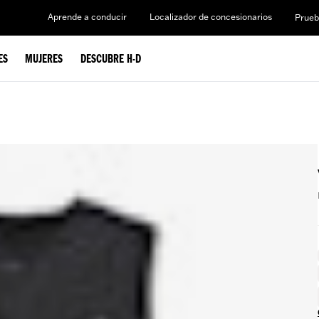
Aprende a conducir
Localizador de concesionarios
Prueb
ES
MUJERES
DESCUBRE H-D