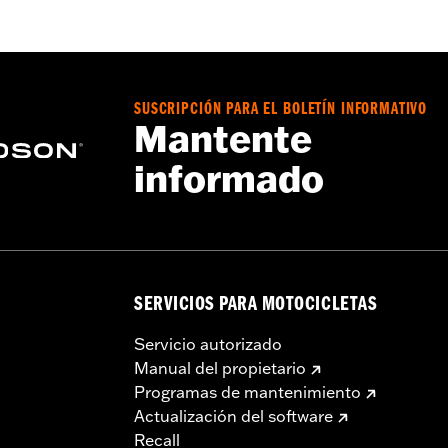
 laterales elastizados
,
Cremallera delantera
,
Bolsillos con 
da – Consulta
www.h-d.com/warranty
para obtener más inf
SUSCRIPCIÓN PARA EL BOLETÍN INFORMATIVO
Mantente
informado
SERVICIOS PARA MOTOCICLETAS
Servicio autorizado
Manual del propietario
Programas de mantenimiento
Actualización del software
Recall