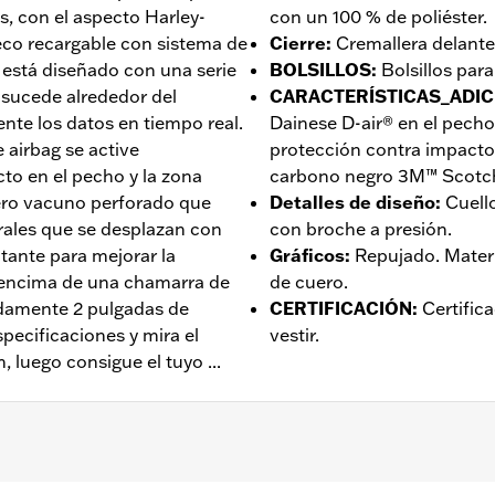
s, con el aspecto Harley-
con un 100 % de poliéster.
eco recargable con sistema de
Cierre
:
Cremallera delante
 está diseñado con una serie
BOLSILLOS
:
Bolsillos par
 sucede alrededor del
CARACTERÍSTICAS_ADIC
nte los datos en tiempo real.
Dainese D-air® en el pecho
 airbag se active
protección contra impactos
o en el pecho y la zona
carbono negro 3M™ Scotch
uero vacuno perforado que
Detalles de diseño
:
Cuell
terales que se desplazan con
con broche a presión.
tante para mejorar la
Gráficos
:
Repujado. Materi
o encima de una chamarra de
de cuero.
damente 2 pulgadas de
CERTIFICACIÓN
:
Certific
specificaciones y mira el
vestir.
 luego consigue el tuyo ...