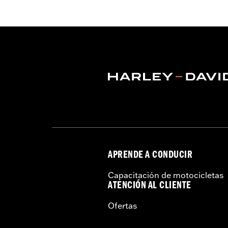
Características funcionales:
Paneles
GARANTÍA:
3 años de garantía limita
Tienda:
Cool
Origen:
Importado
APRENDE A CONDUCIR
Capacitación de motocicletas
ATENCIÓN AL CLIENTE
Ofertas