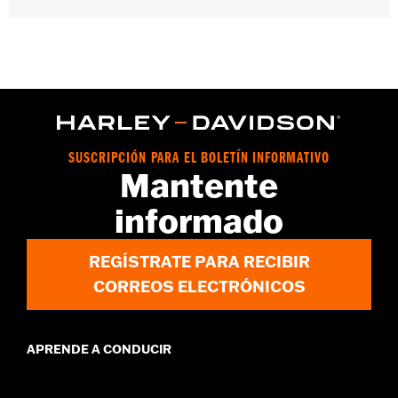
Se adapta a los modelos Touring y Tri Glide™ '14-18 equipados
con un sistema de audio Boom!™ Box 6.5GT.
Installation Instructions
vinRequerido:
false
GARANTÍA:
1 year limited warranty – Go to
www.h-
d.com/warranty
for full details
SUSCRIPCIÓN PARA EL BOLETÍN INFORMATIVO
Mantente
informado
REGÍSTRATE PARA RECIBIR
CORREOS ELECTRÓNICOS
APRENDE A CONDUCIR