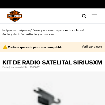
web accessibility
h-d productos
piezas
Piezas y accesorios para motocicletas
/
/
/
Audio y electrónica
Radio y accesorios
/
Verificar ajuste
Verificar que esta pieza sea compatible
KIT DE RADIO SATELITAL SIRIUSXM
Parte | Número de SKU: 76000351