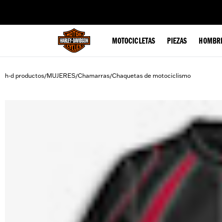
web accessibility
MOTOCICLETAS
PIEZAS
HOMBR
h-d productos
MUJERES
Chamarras
Chaquetas de motociclismo
/
/
/