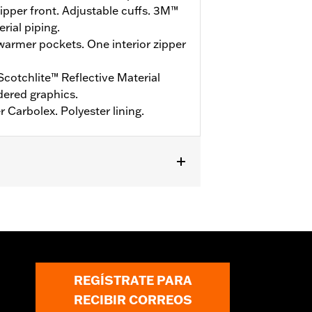
ipper front. Adjustable cuffs. 3M™
rial piping.
armer pockets. One interior zipper
cotchlite™ Reflective Material
dered graphics.
 Carbolex. Polyester lining.
es
,
Bolsillos
,
Reflectante
,
Resistente
REGÍSTRATE PARA
RECIBIR CORREOS