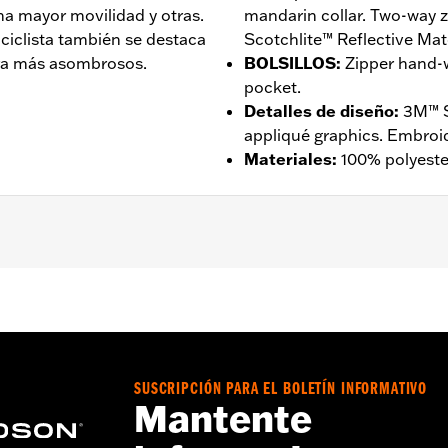
na mayor movilidad y otras.
mandarin collar. Two-way z
ciclista también se destaca
Scotchlite™ Reflective Mate
era más asombrosos.
BOLSILLOS
:
Zipper hand-w
pocket.
Detalles de diseño
:
3M™ S
appliqué graphics. Embroi
Materiales
:
100% polyester
a básica que permite mayor movimiento
,
Paneles protector
Go to
www.h-d.com/warranty
for full details
SUSCRIPCIÓN PARA EL BOLETÍN INFORMATIVO
Mantente