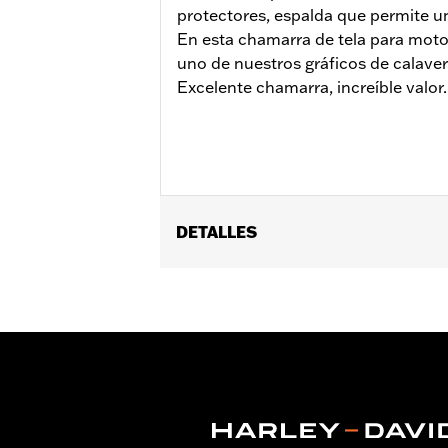
protectores, espalda que permite u
En esta chamarra de tela para moto
uno de nuestros gráficos de calav
Excelente chamarra, increíble valor.
DETALLES
Género:
Mujeres
Características funcionales:
Espald
al agua
GARANTÍA:
1 year limited warranty – 
Origen:
Imported