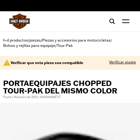
web accessibility
h-d productos
piezas
Piezas y accesorios para motocicletas
/
/
/
Bolsos y rejillas para equipaje
Tour-Pak
/
Verificar ajuste
Verificar que esta pieza sea compatible
PORTAEQUIPAJES CHOPPED
TOUR-PAK DEL MISMO COLOR
Parte | Número de SKU: 53000949EVT