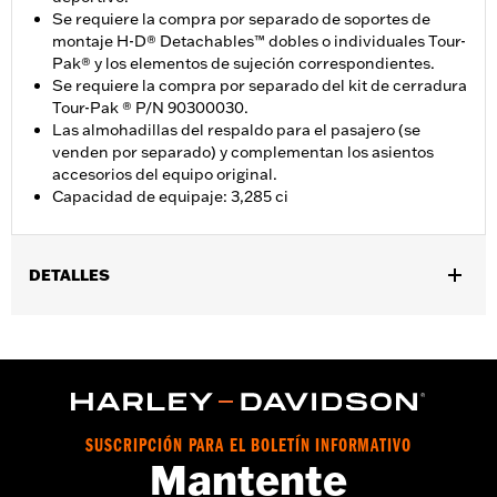
Se requiere la compra por separado de soportes de
montaje H-D® Detachables™ dobles o individuales Tour-
Pak® y los elementos de sujeción correspondientes.
Se requiere la compra por separado del kit de cerradura
Tour-Pak ® P/N 90300030.
Las almohadillas del respaldo para el pasajero (se
venden por separado) y complementan los asientos
accesorios del equipo original.
Capacidad de equipaje: 3,285 ci
DETALLES
Se adapta a los modelos Road King®, Road Glide® (excepto
FLTRXRRSE 2025 y posteriores), Street Glide® y Electra Glide®
estándar 2014 y posteriores, y a algunos modelos CVO™
específicos. No se adapta a modelos FLRT. Se requiere la
compra por separado de soportes de montaje H-D®
Detachables™ dobles o individuales Tour-Pak® y el hardware de
SUSCRIPCIÓN PARA EL BOLETÍN INFORMATIVO
sujeción correspondiente. Se requiere la compra por separado
Mantente
del kit de cerradura Tour-Pak con número de pieza 90300030.