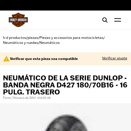
web accessibility
h-d productos
piezas
Piezas y accesorios para motocicletas
/
/
/
Neumáticos y ruedas
Neumáticos
/
Verificar ajuste
Verificar que esta pieza sea compatible
NEUMÁTICO DE LA SERIE DUNLOP -
BANDA NEGRA D427 180/70B16 - 16
PULG. TRASERO
Parte | Número de SKU: 43228-08