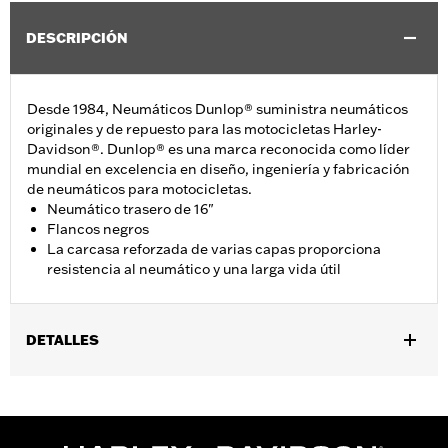
DESCRIPCIÓN
Desde 1984, Neumáticos Dunlop® suministra neumáticos
originales y de repuesto para las motocicletas Harley-
Davidson®. Dunlop® es una marca reconocida como líder
mundial en excelencia en diseño, ingeniería y fabricación
de neumáticos para motocicletas.
Neumático trasero de 16"
Flancos negros
La carcasa reforzada de varias capas proporciona
resistencia al neumático y una larga vida útil
DETALLES
Se adapta a los modelos '08-'17 FXDF y '09-'10 FXDFSE.
vinRequerido:
false
Medida de la llanta:
5.00 x 16