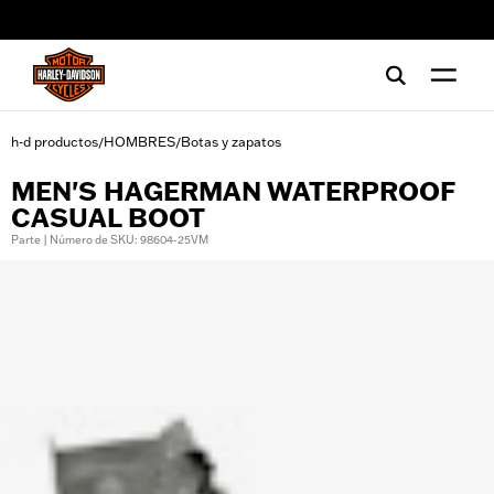
web accessibility
h-d productos
HOMBRES
Botas y zapatos
/
/
MEN'S HAGERMAN WATERPROOF
CASUAL BOOT
Parte | Número de SKU: 98604-25VM