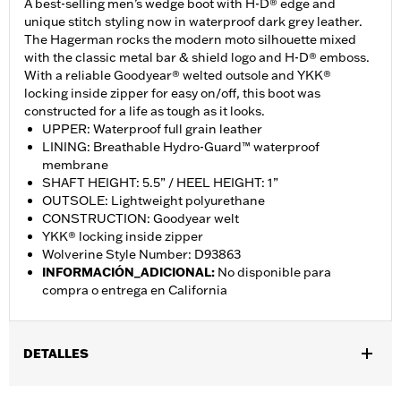
A best-selling men’s wedge boot with H-D® edge and
unique stitch styling now in waterproof dark grey leather.
The Hagerman rocks the modern moto silhouette mixed
with the classic metal bar & shield logo and H-D® emboss.
With a reliable Goodyear® welted outsole and YKK®
locking inside zipper for easy on/off, this boot was
constructed for a life as tough as it looks.
UPPER: Waterproof full grain leather
LINING: Breathable Hydro-Guard™ waterproof
membrane
SHAFT HEIGHT: 5.5” / HEEL HEIGHT: 1”
OUTSOLE: Lightweight polyurethane
CONSTRUCTION: Goodyear welt
YKK® locking inside zipper
Wolverine Style Number: D93863
INFORMACIÓN_ADICIONAL
:
No disponible para
compra o entrega en California
DETALLES
Género:
Hombres