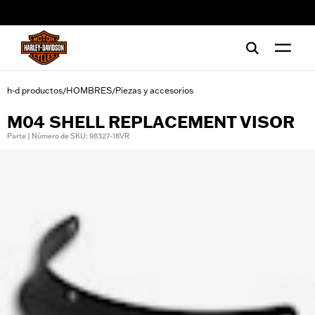
web accessibility
h-d productos
HOMBRES
Piezas y accesorios
/
/
M04 SHELL REPLACEMENT VISOR
Parte | Número de SKU: 98327-18VR