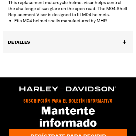
This replacement motorcycle helmet visor helps control
the challenge of sun glare on the open road. The M04 Shell
Replacement Visor is designed to fit M04 helmets.
Fits M04 helmet shells manufactured by MHR
DETALLES
Género:
Hombres
vinRequerido:
false
GARANTÍA:
90 day limited warranty – Go to
www.h-
d.com/warranty
for full details
SUSCRIPCIÓN PARA EL BOLETÍN INFORMATIVO
Mantente
informado