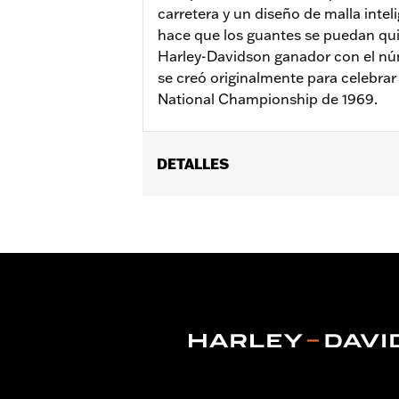
carretera y un diseño de malla intel
hace que los guantes se puedan quit
Harley-Davidson ganador con el nú
se creó originalmente para celebra
National Championship de 1969.
DETALLES
Género:
Hombres
Características funcionales:
Costur
GARANTÍA:
1 año de garantía limitad
Estilo de guantes:
Fingerless
Tienda:
Cool
Origen:
Importado