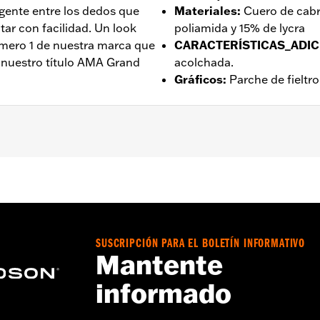
igente entre los dedos que
Materiales
:
Cuero de cabr
ar con facilidad. Un look
poliamida y 15% de lycra
mero 1 de nuestra marca que
CARACTERÍSTICAS_ADIC
r nuestro título AMA Grand
acolchada.
Gráficos
:
Parche de fieltro
as cómodas
,
Palma reforzada
,
Acolchado
a - Consulta
www.h-d.com/warranty
para obtener más infor
SUSCRIPCIÓN PARA EL BOLETÍN INFORMATIVO
Mantente
informado