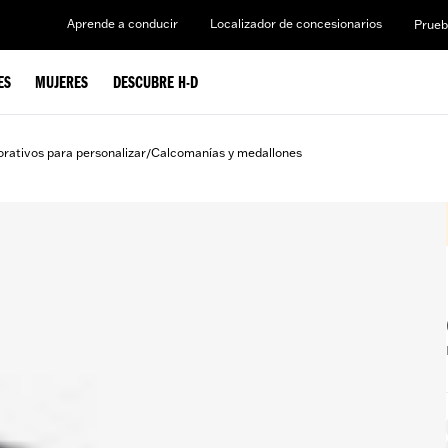
Aprende a conducir
Localizador de concesionarios
Prueb
ES
MUJERES
DESCUBRE H-D
rativos para personalizar
Calcomanías y medallones
/