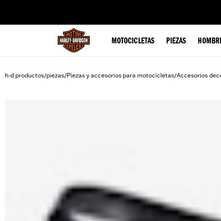
web accessibility
MOTOCICLETAS
PIEZAS
HOMBR
h-d productos
piezas
Piezas y accesorios para motocicletas
Accesorios deco
/
/
/