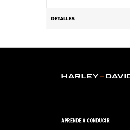
DETALLES
Ajuste universal.
Installation Instructions
vinRequerido:
false
Resistente al agua:
No
GARANTÍA:
1 año de garantía limitad
APRENDE A CONDUCIR