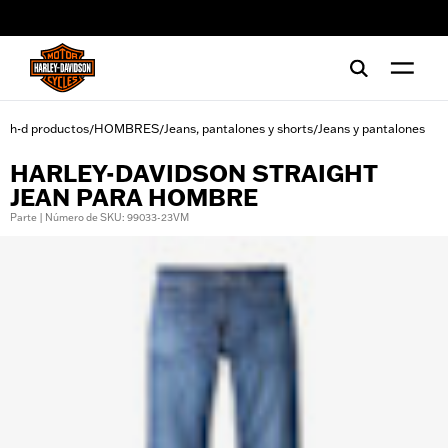
web accessibility
h-d productos
HOMBRES
Jeans, pantalones y shorts
Jeans y pantalones
/
/
/
HARLEY-DAVIDSON STRAIGHT
JEAN PARA HOMBRE
Parte | Número de SKU: 99033-23VM