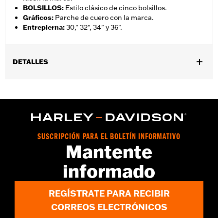
BOLSILLOS
:
Estilo clásico de cinco bolsillos.
Gráficos
:
Parche de cuero con la marca.
Entrepierna
:
30," 32", 34" y 36".
DETALLES
Género:
Hombres
GARANTÍA:
90 días de garantía limitada - Consulta
www.h-
d.com/warranty
para obtener más información
Estilo de pantalón:
Straight
Origen:
Importado
SUSCRIPCIÓN PARA EL BOLETÍN INFORMATIVO
Mantente
informado
REGÍSTRATE PARA RECIBIR
CORREOS ELECTRÓNICOS