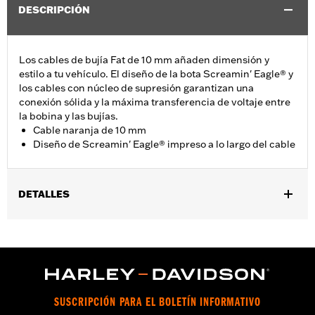
DESCRIPCIÓN
Los cables de bujía Fat de 10 mm añaden dimensión y
estilo a tu vehículo. El diseño de la bota Screamin' Eagle® y
los cables con núcleo de supresión garantizan una
conexión sólida y la máxima transferencia de voltaje entre
la bobina y las bujías.
Cable naranja de 10 mm
Diseño de Screamin' Eagle® impreso a lo largo del cable
DETALLES
Se adaptan a los modelos Touring y Trike 2009 a 2016.
vinRequerido:
false
GARANTÍA:
1 año de garantía limitada – Consulta
www.h-
d.com/warranty
para más información
SUSCRIPCIÓN PARA EL BOLETÍN INFORMATIVO