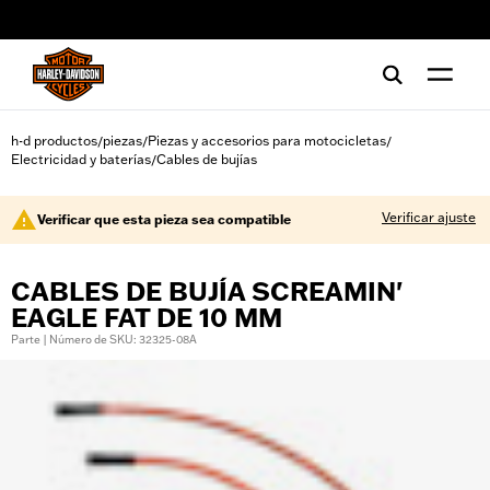
web accessibility
h-d productos
piezas
Piezas y accesorios para motocicletas
/
/
/
Electricidad y baterías
Cables de bujías
/
Verificar ajuste
Verificar que esta pieza sea compatible
CABLES DE BUJÍA SCREAMIN'
EAGLE FAT DE 10 MM
Parte | Número de SKU: 32325-08A