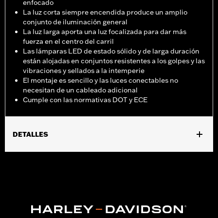
enfocado
La luz corta siempre encendida produce un amplio
conjunto de iluminación general
La luz larga aporta una luz focalizada para dar más
fuerza en el centro del carril
Las lámparas LED de estado sólido y de larga duración
están alojadas en conjuntos resistentes a los golpes y las
vibraciones y sellados a la intemperie
El montaje es sencillo y las luces conectables no
necesitan de un cableado adicional
Cumple con las normativas DOT y ECE
DETALLES
Se adapta a modelos XG500 y XG750 2015 y posteriores,
XG750A 2017 y posteriores, XL1200C 2011 y posteriores,
XL1200X 2010 y posteriores, XL1200XS 2018 y posteriores, FXDB
2006-2017, FXDLS 2016-2017, FXDWG 2010-2017, FXBB y FXLR
2018-2024 , FXLRS 2020-2024 y FXBBS 2021-2024. Todos los
modelos (excepto XG500, XG750 y XG750A) requieren la
compra por separado del Kit de Cubierta de Faro N/P 67700455.