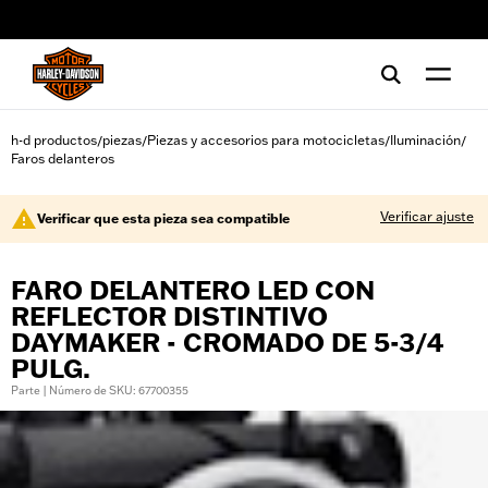
web accessibility
h-d productos
piezas
Piezas y accesorios para motocicletas
Iluminación
/
/
/
/
Faros delanteros
Verificar ajuste
Verificar que esta pieza sea compatible
FARO DELANTERO LED CON
REFLECTOR DISTINTIVO
DAYMAKER - CROMADO DE 5-3/4
PULG.
Parte | Número de SKU: 67700355