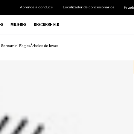
Aprende a conducir
Localizador de concesionarios
Prueb
ES
MUJERES
DESCUBRE H-D
 Screamin' Eagle
Árboles de levas
/