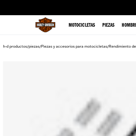
web accessibility
MOTOCICLETAS
PIEZAS
HOMBR
h-d productos
piezas
Piezas y accesorios para motocicletas
Rendimiento de
/
/
/