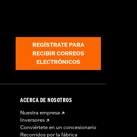
 número de pieza 72673-11. Los
rica con número de pieza 69200722.
onexión eléctrica con número de pieza
de alimentación para estas
llares accesorios para conocer las
REGÍSTRATE PARA
RECIBIR CORREOS
ELECTRÓNICOS
ACERCA DE NOSOTROS
Nuestra empresa
Inversores
Conviértete en un concesionario
Recorridos por la fábrica