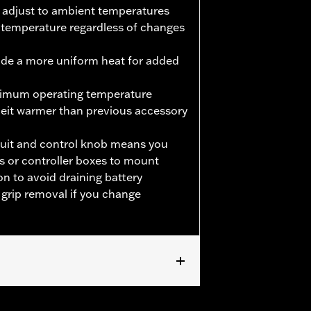
 adjust to ambient temperatures
 temperature regardless of changes
de a more uniform heat for added
ximum operating temperature
eit warmer than previous accessory
cuit and control knob means you
s or controller boxes to mount
on to avoid draining battery
 grip removal if you change
, FLHXSE y FLTRXSE 2023 y
res) y Trike 2008 a 2025. Los