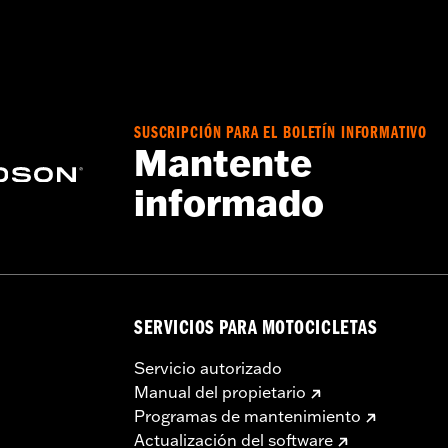
n la compra por separado del kit de conexión eléctrica con
equieren la compra por separado del kit de conexión eléct
, y Touring y Trike 2017 y posteriores requieren el kit de c
08-2013 con manillares con cableado interno. Los cables 
or cableado externo, fuera del manillar. Consulta los mani
SUSCRIPCIÓN PARA EL BOLETÍN INFORMATIVO
aduras con calefacción.
Mantente
informado
Go to
www.h-d.com/warranty
for full details
SERVICIOS PARA MOTOCICLETAS
Servicio autorizado
Manual del propietario
Programas de mantenimiento
Actualización del software