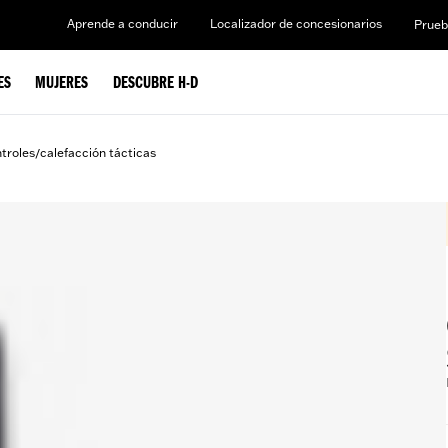
Aprende a conducir
Localizador de concesionarios
Prueb
ES
MUJERES
DESCUBRE H-D
ntroles
calefacción tácticas
/