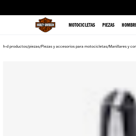
web accessibility
MOTOCICLETAS
PIEZAS
HOMBR
h-d productos
piezas
Piezas y accesorios para motocicletas
Manillares y co
/
/
/