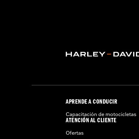
modelos Softail® 2016 y 2017 requiere
modelos Touring y Trike 2014 a 2016 r
Los modelos Softail 2018 y posteriores
69201599A. No se adapta a modelos 20
empuñaduras deben estar conectados p
exclusiones específicas de las empuñ
Installation Instructions
vinRequerido:
false
Colección:
Slipstream
Diámetro:
1.5
GARANTÍA:
1 year limited warranty – 
APRENDE A CONDUCIR
Capacitación de motocicletas
ATENCIÓN AL CLIENTE
Ofertas