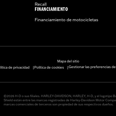
Recall
FINANCIAMIENTO
Financiamiento de motocicletas
Mapa del sitio
Gestionar las preferencias de
lítica de privacidad
Política de cookies
|
|
©2026 H-D o sus filiales. HARLEY-DAVIDSON, HARLEY, H-D, y el logotipo B
Shield están entre las marcas registradas de Harley-Davidson Motor Compan
marcas comerciales de terceros son propiedad de sus respectivos dueños.