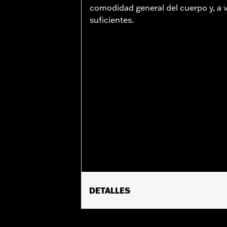
comodidad general del cuerpo y, a 
suficientes.
DETALLES
Se adapta a los modelos Dyna® FXDLS
posteriores, FLHX, FLTRX y FLTRXSTSE