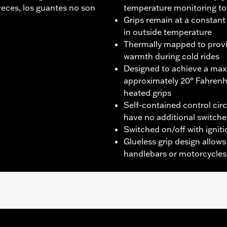
veces, los guantes no son
temperature monitoring to
Grips remain at a constant
in outside temperature
Thermally mapped to provi
warmth during cold rides
Designed to achieve a ma
approximately 20° Fahrenh
heated grips
Self-contained control cir
have no additional switche
Switched on/off with igniti
Glueless grip design allows
handlebars or motorcycles
 2016-2017, Softail® 2016 a 2024, y Touring (excepto CVO
 2024 y posteriores, y FLHXU y FLTRXRRSE 2025 y posterio