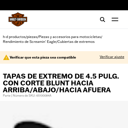
web accessibility
h-d productos
piezas
Piezas y accesorios para motocicletas
/
/
/
Rendimiento de Screamin' Eagle
Cubiertas de extremos
/
Verificar ajuste
Verificar que esta pieza sea compatible
TAPAS DE EXTREMO DE 4.5 PULG.
CON CORTE BLUNT HACIA
ARRIBA/ABAJO/HACIA AFUERA
Parte | Número de SKU: 65100084A