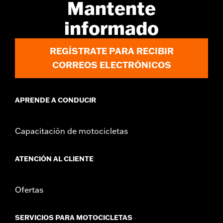
Mantente
vinRequerido:
false
Diámetro:
4.5
informado
GARANTÍA:
1 año de garantía limitada – Consulta
www.h-
d.com/warranty
para más información
REGÍSTRATE PARA RECIBIR
CORREOS ELECTRÓNICOS
APRENDE A CONDUCIR
Capacitación de motocicletas
ATENCIÓN AL CLIENTE
Ofertas
SERVICIOS PARA MOTOCICLETAS