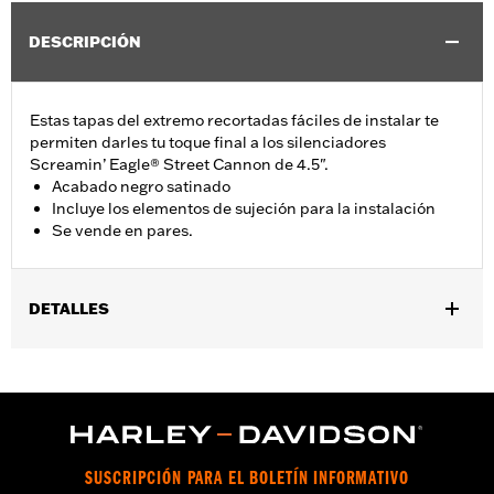
DESCRIPCIÓN
Estas tapas del extremo recortadas fáciles de instalar te
permiten darles tu toque final a los silenciadores
Screamin’ Eagle® Street Cannon de 4.5".
Acabado negro satinado
Incluye los elementos de sujeción para la instalación
Se vende en pares.
DETALLES
Se adapta a los modelos Touring 2017 con silenciadores
Screamin' Eagle Street Cannon de 4.5 pulgadas. No se ajusta a
los silenciadores CVO Touring. También se ajusta a los sistemas
de escape High Flow n.° de pieza 64800059, 64800062,
65600329, 65600330, 65600331 y 65600332.
Installation Instructions
SUSCRIPCIÓN PARA EL BOLETÍN INFORMATIVO