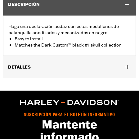
DESCRIPCIÓN
Haga una declaración audaz con estos medallones de
palanquilla anodizados y mecanizados en negro.
Easy to install
Matches the Dark Custom™ black #1 skull collection
DETALLES
Se adapta a modelos XG 2015 y posteriores.
Installation Instructions
vinRequerido:
false
Colección:
Dark Custom
GARANTÍA:
1 year limited warranty – Go to
www.h-
SUSCRIPCIÓN PARA EL BOLETÍN INFORMATIVO
d.com/warranty
for full details
Mantente
informado