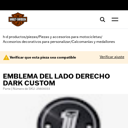
web accessibility
h-d productos
piezas
Piezas y accesorios para motocicletas
/
/
/
Accesorios decorativos para personalizar
Calcomanías y medallones
/
Verificar ajuste
Verificar que esta pieza sea compatible
EMBLEMA DEL LADO DERECHO
DARK CUSTOM
Parte | Número de SKU: 25600033