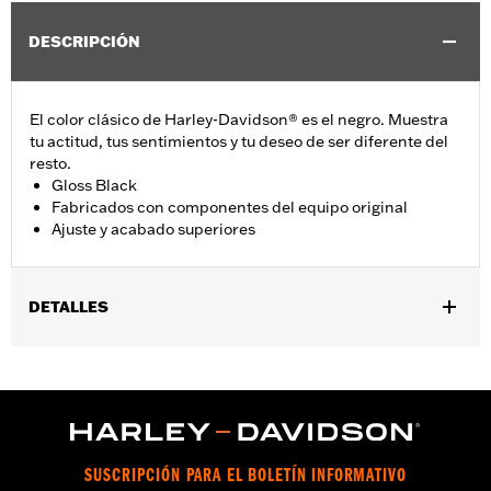
DESCRIPCIÓN
El color clásico de Harley-Davidson® es el negro. Muestra
tu actitud, tus sentimientos y tu deseo de ser diferente del
resto.
Gloss Black
Fabricados con componentes del equipo original
Ajuste y acabado superiores
DETALLES
Se adapta a los modelos '49-'84 FL, '86-'17 FLS, FLSS, FLST,
FLSTC, FLSTF (excepto '07), FLSTFB, FLSTFBS y FLSTN y a
los modelos '80-'13 Touring y Trike.
vinRequerido:
false
GARANTÍA:
1 año de garantía limitada – Consulta
www.h-
SUSCRIPCIÓN PARA EL BOLETÍN INFORMATIVO
d.com/warranty
para más información