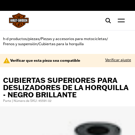
web accessibility
h-d productos
piezas
Piezas y accesorios para motocicletas
/
/
/
Frenos y suspensión
Cubiertas para la horquilla
/
Verificar ajuste
Verificar que esta pieza sea compatible
CUBIERTAS SUPERIORES PARA
DESLIZADORES DE LA HORQUILLA
- NEGRO BRILLANTE
Parte | Número de SKU: 45591-02