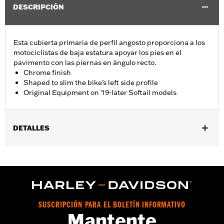
DESCRIPCIÓN
Esta cubierta primaria de perfil angosto proporciona a los
motociclistas de baja estatura apoyar los pies en el
pavimento con las piernas en ángulo recto.
Chrome finish
Shaped to slim the bike’s left side profile
Original Equipment on '19-later Softail models
DETALLES
Se adapta a los modelos Softail 2018 y posteriores (excepto
FXST, FXBB, FXBBS, FXLR, FXLRS, FXRST y FXLRST). Los
modelos 2018 (excepto FLSB) requieren la compra por
separado de la tapa derby Softail estrecha y las juntas
necesarias.
vinRequerido:
false
SUSCRIPCIÓN PARA EL BOLETÍN INFORMATIVO
Mantente
GARANTÍA:
1 year limited warranty – Go to
www.h-