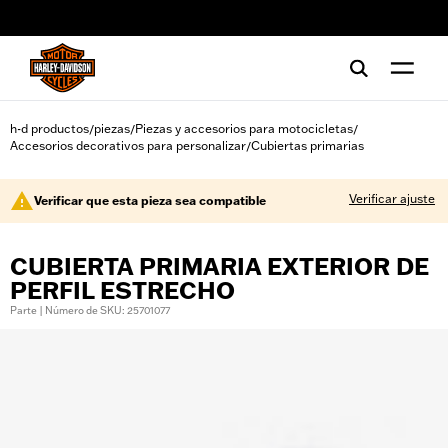
web accessibility
h-d productos
piezas
Piezas y accesorios para motocicletas
/
/
/
Accesorios decorativos para personalizar
Cubiertas primarias
/
Verificar ajuste
Verificar que esta pieza sea compatible
CUBIERTA PRIMARIA EXTERIOR DE
PERFIL ESTRECHO
Parte | Número de SKU: 25701077