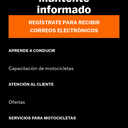
d.com/warranty
for full details
informado
REGÍSTRATE PARA RECIBIR
CORREOS ELECTRÓNICOS
APRENDE A CONDUCIR
Capacitación de motocicletas
ATENCIÓN AL CLIENTE
Ofertas
SERVICIOS PARA MOTOCICLETAS