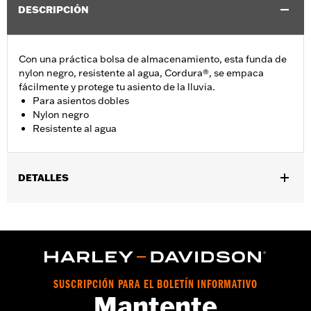
DESCRIPCIÓN
Con una práctica bolsa de almacenamiento, esta funda de
nylon negro, resistente al agua, Cordura®, se empaca
fácilmente y protege tu asiento de la lluvia.
Para asientos dobles
Nylon negro
Resistente al agua
DETALLES
Se adapta a los modelos VRSC™, XG, XL, Dyna® y Softail® con
asiento doble, y a los modelos RH1250S. No se adapta a los
modelos Touring y Trike 2017. No encaja con el respaldo del
piloto.
vinRequerido:
false
Resistente al agua:
Sí
SUSCRIPCIÓN PARA EL BOLETÍN INFORMATIVO
Mantente
GARANTÍA:
1 año de garantía limitada – Consulta
www.h-