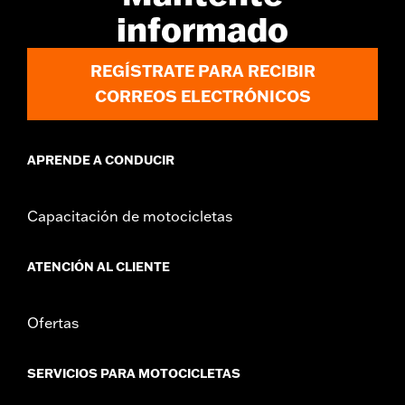
d.com/warranty
para más información
informado
NOTES:
No usar mientras se conduce, ya que podría causar
lesiones graves o la muerte.
REGÍSTRATE PARA RECIBIR
CORREOS ELECTRÓNICOS
APRENDE A CONDUCIR
Capacitación de motocicletas
ATENCIÓN AL CLIENTE
Ofertas
SERVICIOS PARA MOTOCICLETAS