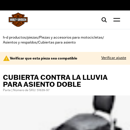
web accessibility
h-d productos
piezas
Piezas y accesorios para motocicletas
/
/
/
Asientos y respaldos
Cubiertas para asiento
/
Verificar ajuste
Verificar que esta pieza sea compatible
CUBIERTA CONTRA LA LLUVIA
PARA ASIENTO DOBLE
Parte | Número de SKU: 51639-97