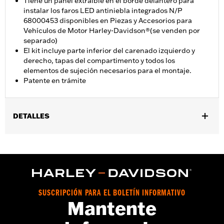
Tiene un panel extraíble en el borde delantero para
instalar los faros LED antiniebla integrados N/P
68000453 disponibles en Piezas y Accesorios para
Vehículos de Motor Harley-Davidson®(se venden por
separado)
El kit incluye parte inferior del carenado izquierdo y
derecho, tapas del compartimento y todos los
elementos de sujeción necesarios para el montaje.
Patente en trámite
DETALLES
Se adapta a los modelos FLHXSE y FLTRXSE 2023 y posteriores,
FLHX y FLTRX 2024 y posteriores, FLHXU 2025 y posteriores,
FLHLT, FLHLTSE, FLHXL, FLHXLSE, FLTRT y FLTRXL 2026 y
posteriores. Para los modelos Street Glide y Road Glide se
necesita la compra por separado del protector del motor n.° de
pieza 49000284 o n.° de pieza 49000285. Para los modelos
SUSCRIPCIÓN PARA EL BOLETÍN INFORMATIVO
Road Glide y Road Glide 3 se necesita la compra adicional por
Mantente
separado de soporte de carenado n.° de pieza 47201045 o n.° de
pieza 47201044. Para los modelos Road Glide 3 se requiere la