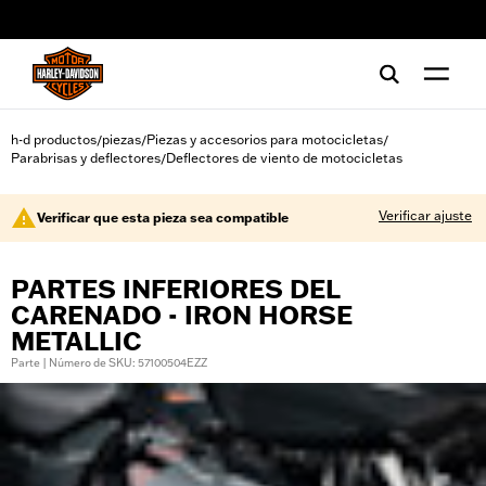
web accessibility
h-d productos
piezas
Piezas y accesorios para motocicletas
/
/
/
Parabrisas y deflectores
Deflectores de viento de motocicletas
/
Verificar ajuste
Verificar que esta pieza sea compatible
PARTES INFERIORES DEL
CARENADO - IRON HORSE
METALLIC
Parte | Número de SKU: 57100504EZZ