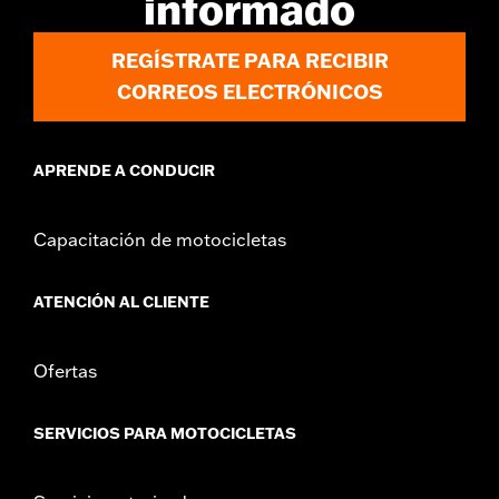
informado
compra adicional por separado del protector de carenado
inferior n.° de pieza 49000330 y elementos de sujeción n.° de
pieza 2708A (cant. 2), n.° de pieza 6116 (cant. 2), y n.° de pieza
REGÍSTRATE PARA RECIBIR
4924 (cant. 2). No es compatible con los filtros de aire Heavy
CORREOS ELECTRÓNICOS
Breather.
Installation Instructions
GARANTÍA:
1 año de garantía limitada – Consulta
www.h-
APRENDE A CONDUCIR
d.com/warranty
para más información
Capacitación de motocicletas
ATENCIÓN AL CLIENTE
Ofertas
SERVICIOS PARA MOTOCICLETAS