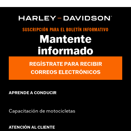
Installation Instructions
Colección:
Carbide
GARANTÍA:
1 año de garantía limitada – Consulta
www.h-
d.com/warranty
para más información
SUSCRIPCIÓN PARA EL BOLETÍN INFORMATIVO
Mantente
informado
REGÍSTRATE PARA RECIBIR
CORREOS ELECTRÓNICOS
APRENDE A CONDUCIR
Capacitación de motocicletas
ATENCIÓN AL CLIENTE