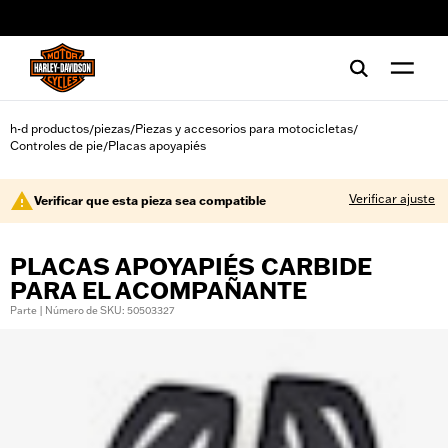
web accessibility
h-d productos
piezas
Piezas y accesorios para motocicletas
/
/
/
Controles de pie
Placas apoyapiés
/
Verificar ajuste
Verificar que esta pieza sea compatible
PLACAS APOYAPIÉS CARBIDE
PARA EL ACOMPAÑANTE
Parte | Número de SKU: 50503327