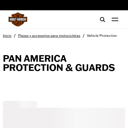
web accessibility
/
/
Inicio
Piezas y accesorios para motocicletas
Vehicle Protection
PAN AMERICA
PROTECTION & GUARDS