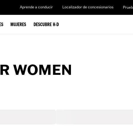
Aprende a conducir
Localizador de concesionarios
Prueb
ES
MUJERES
DESCUBRE H-D
OR WOMEN