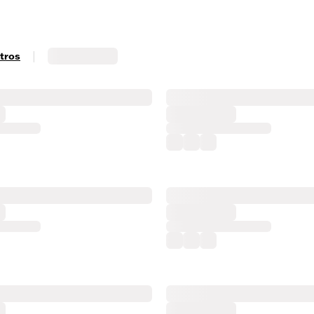
|
ltros