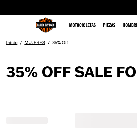
web accessibility
MOTOCICLETAS
PIEZAS
HOMBR
/
/
Inicio
MUJERES
35% Off
35% OFF SALE F