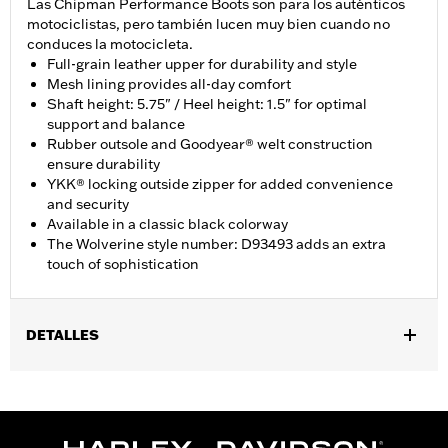
Las Chipman Performance Boots son para los auténticos
motociclistas, pero también lucen muy bien cuando no
conduces la motocicleta.
Full-grain leather upper for durability and style
Mesh lining provides all-day comfort
Shaft height: 5.75" / Heel height: 1.5" for optimal
support and balance
Rubber outsole and Goodyear® welt construction
ensure durability
YKK® locking outside zipper for added convenience
and security
Available in a classic black colorway
The Wolverine style number: D93493 adds an extra
touch of sophistication
DETALLES
Género:
Hombres
,
Características funcionales:
Resistencia a la abrasión
Suela
,
con resistencia al aceite
Antideslizante