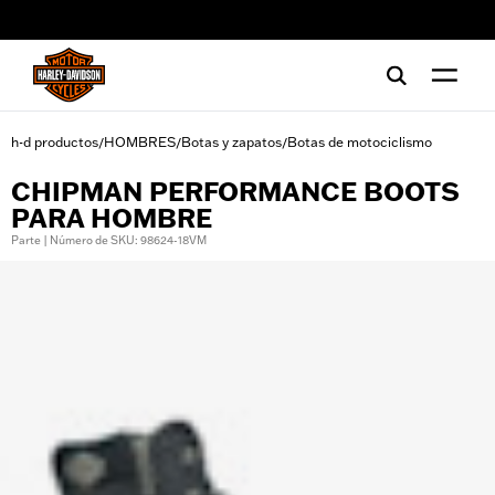
web accessibility
h-d productos
HOMBRES
Botas y zapatos
Botas de motociclismo
/
/
/
CHIPMAN PERFORMANCE BOOTS
PARA HOMBRE
Parte | Número de SKU: 98624-18VM