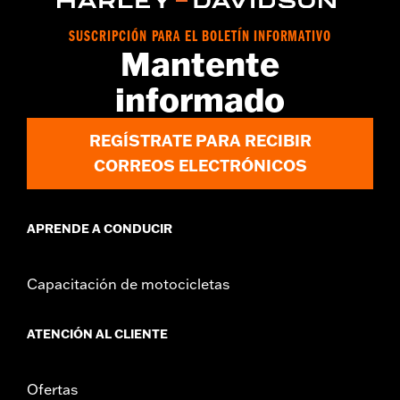
GARANTÍA:
Wolverine Worldwide Manufacturer Warranty – Go
to
www.h-d.com/warranty
for full details
SUSCRIPCIÓN PARA EL BOLETÍN INFORMATIVO
Material:
Leather
Mantente
informado
REGÍSTRATE PARA RECIBIR
CORREOS ELECTRÓNICOS
APRENDE A CONDUCIR
Capacitación de motocicletas
ATENCIÓN AL CLIENTE
Ofertas