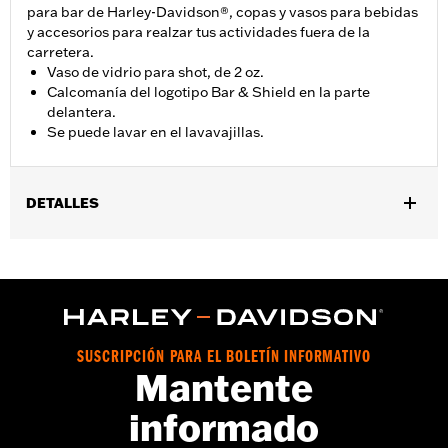
para bar de Harley-Davidson®, copas y vasos para bebidas
y accesorios para realzar tus actividades fuera de la
carretera.
Vaso de vidrio para shot, de 2 oz.
Calcomanía del logotipo Bar & Shield en la parte
delantera.
Se puede lavar en el lavavajillas.
DETALLES
Género:
Unisex
vinRequerido:
false
Número de estilo del proveedor:
HDX-98713
SUSCRIPCIÓN PARA EL BOLETÍN INFORMATIVO
Mantente
informado