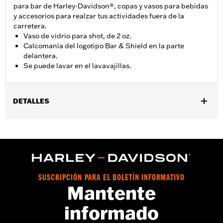
para bar de Harley-Davidson®, copas y vasos para bebidas
y accesorios para realzar tus actividades fuera de la
carretera.
Vaso de vidrio para shot, de 2 oz.
Calcomanía del logotipo Bar & Shield en la parte
delantera.
Se puede lavar en el lavavajillas.
DETALLES
Género:
Unisex
vinRequerido:
false
Número de estilo del proveedor:
HDX-98713
SUSCRIPCIÓN PARA EL BOLETÍN INFORMATIVO
Mantente
informado