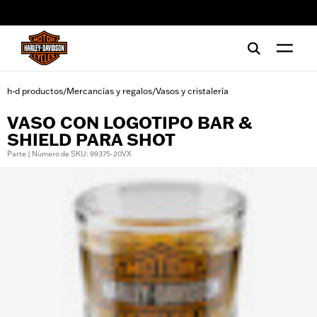
web accessibility
h-d productos
Mercancías y regalos
Vasos y cristalería
/
/
VASO CON LOGOTIPO BAR &
SHIELD PARA SHOT
Parte | Número de SKU: 99375-20VX