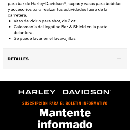
para bar de Harley-Davidson®, copas y vasos para bebidas
y accesorios para realzar tus actividades fuera de la
carretera.
Vaso de vidrio para shot, de 2 oz.
Calcomanía del logotipo Bar & Shield en la parte
delantera.
Se puede lavar en el lavavajillas.
DETALLES
Género:
Unisex
vinRequerido:
false
Número de estilo del proveedor:
HDX-98713
SUSCRIPCIÓN PARA EL BOLETÍN INFORMATIVO
Mantente
informado