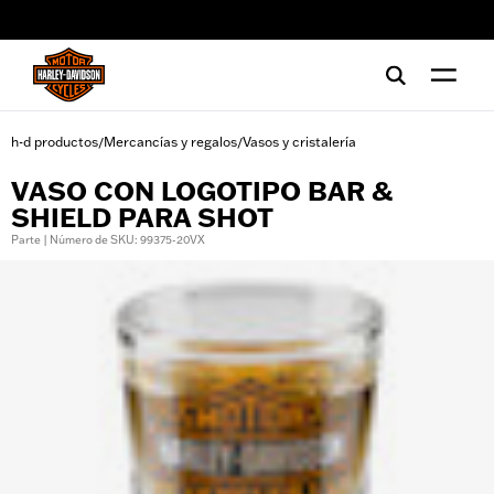
web accessibility
h-d productos
Mercancías y regalos
Vasos y cristalería
/
/
VASO CON LOGOTIPO BAR &
SHIELD PARA SHOT
Parte | Número de SKU: 99375-20VX