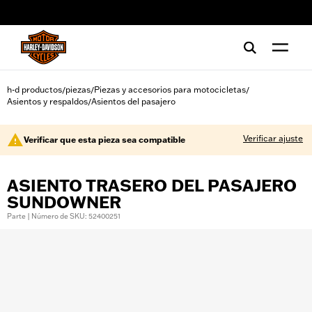
web accessibility
h-d productos
piezas
Piezas y accesorios para motocicletas
/
/
/
Asientos y respaldos
Asientos del pasajero
/
Verificar ajuste
Verificar que esta pieza sea compatible
ASIENTO TRASERO DEL PASAJERO
SUNDOWNER
Parte | Número de SKU: 52400251