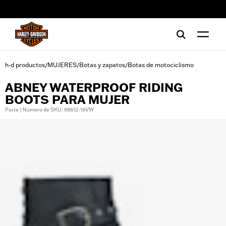
web accessibility
h-d productos
MUJERES
Botas y zapatos
Botas de motociclismo
/
/
/
ABNEY WATERPROOF RIDING
BOOTS PARA MUJER
Parte | Número de SKU: 98612-19VW