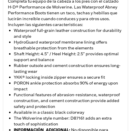
Completa tu equipo de la cabeza a los pies con el calzado
H-D® Performance de Wolverine. Las Waterproof Abney
Performance Boots tienen un taco, tachas y hebillas que
lucirán increíble cuando conduces y para otros usos.
Incluyen las siguientes características:
Waterproof full-grain leather construction for durability
and style
HydroGuard waterproof membrane lining offers
breathable protection from the elements
Shaft Height: 4.5" / Heel Height: 2.5" provides optimal
support and balance
Rubber outsole and cement construction ensures long-
lasting wear
YKK® locking inside zipper ensures a secure fit
PORON ankle protection absorbs 90% of energy upon
impact
Functional features of abrasion-resistance, waterproof
construction, and cement construction provide added
safety and protection
Available in a classic black colorway
The Wolverine style number: D87161 adds an extra
touch of sophistication
INFORMACIÓN_ADICIONAL
:
No disponible para