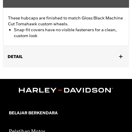
These hubcaps are finished to match Gloss Black Machine
Cut Tomahawk custom wheels.
Snap-fit covers have no visible fasteners for a clean,
custom look
DETAIL
Fits '19-later FLRT, FLHTCUTG, and FLHTCUTGSE models
equipped with Tomahawk rear wheels.
Sold In Units:
Pair
In the Box:
2 hub caps and installation instructions
WARRANTY:
1 year limited warranty – Go to
www.h-
d.com/warranty
for full details
BELAJAR BERKENDARA
Pelatihan Motor