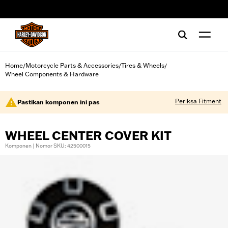
web accessibility
Home
Motorcycle Parts & Accessories
Tires & Wheels
/
/
/
Wheel Components & Hardware
Periksa Fitment
Pastikan komponen ini pas
WHEEL CENTER COVER KIT
Komponen | Nomor SKU: 42500015