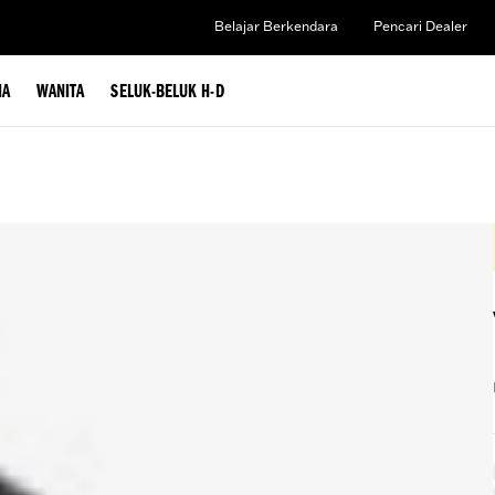
Belajar Berkendara
Pencari Dealer
IA
WANITA
SELUK-BELUK H-D