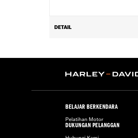
DETAIL
Fits '15-'25 Road Glide models (exce
Installation Instructions
Additional Colors Available
Sold In Units:
Each
In the Box:
Headlamp trim, adhesives s
WARRANTY:
1 year limited warranty 
BELAJAR BERKENDARA
Pelatihan Motor
DUKUNGAN PELANGGAN
Hubungi Kami