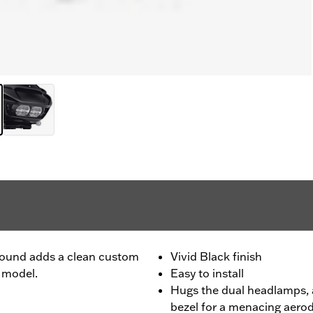
round adds a clean custom
Vivid Black finish
 model.
Easy to install
Hugs the dual headlamps, 
bezel for a menacing aer