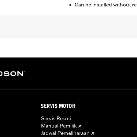
Can be installed without r
pt '23-later FLTRXSE, '24-later FLTRX, FLTRXSTSE and '25-
trips and installation instructions
– Go to
www.h-d.com/warranty
for full details
SERVIS MOTOR
Servis Resmi
Manual Pemilik
Jadwal Pemeliharaan