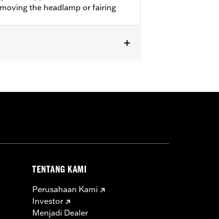
emoving the headlamp or fairing
later FLTRXRRSE models).
TENTANG KAMI
Perusahaan Kami
Investor
Menjadi Dealer