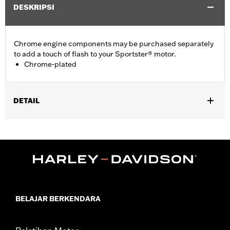
DESKRIPSI
Chrome engine components may be purchased separately
to add a touch of flash to your Sportster® motor.
Chrome-plated
DETAIL
Fits '04-'22 XL models.
Sold In Units:
Each
In the Box:
Bushings Only
WARRANTY:
1 year limited warranty – Go to
www.h-
d.com/warranty
for full details
NOTES:
Removing and installing engine covers may require
purchase of new gaskets. See dealer for information.
BELAJAR BERKENDARA