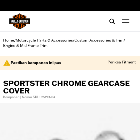
web accessibility
Home
Motorcycle Parts & Accessories
Custom Accessories & Trim
/
/
/
Engine & Mid Frame Trim
Periksa Fitment
Pastikan komponen ini pas
SPORTSTER CHROME GEARCASE
COVER
Komponen | Nomor SKU: 25213-04