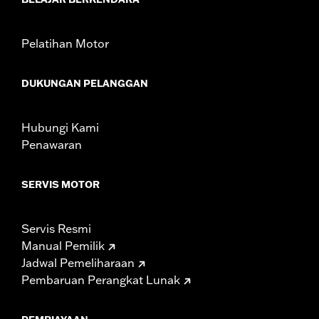
WARRANTY:
1 year limited warranty – Go to
www.h-
d.com/warranty
for full details
Pelatihan Motor
DUKUNGAN PELANGGAN
Hubungi Kami
Penawaran
SERVIS MOTOR
Servis Resmi
Manual Pemilik
Jadwal Pemeliharaan
Pembaruan Perangkat Lunak