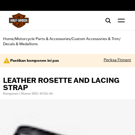
web accessibility
Home
Motorcycle Parts & Accessories
Custom Accessories & Trim
/
/
/
Decals & Medallions
Periksa Fitment
Pastikan komponen ini pas
LEATHER ROSETTE AND LACING
STRAP
Komponen | Nomor SKU: 91722-04