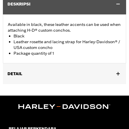
DESKRIPSI
Available in black, these leather accents can be used when
attaching H-D® custom conchos.
Black
Leather rosette and lacing strap for Harley-Davidson® /
USA custom concho
Package quantity of 1
DETAIL
Universal fitment.
Installation Instructions
Water Resistant:
No
Sold Separately:
Conchos
Sold In Units:
Each
Material:
Leather
In the Box:
1 leather rosette and lacing strap
BELAJAR BERKENDARA