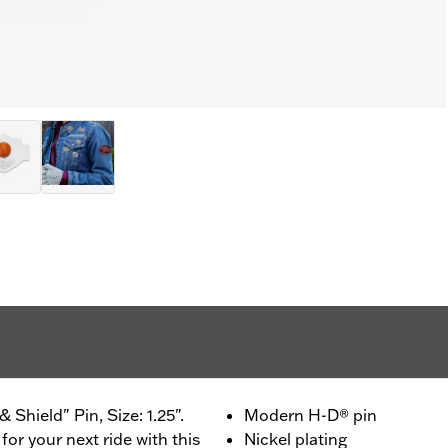
Shield" Pin, Size: 1.25".
Modern H-D® pin
for your next ride with this
Nickel plating