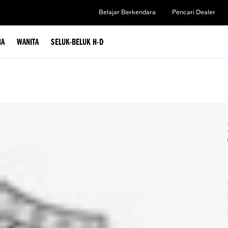
Belajar Berkendara
Pencari Dealer
IA
WANITA
SELUK-BELUK H-D