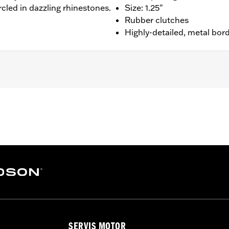
rcled in dazzling rhinestones.
Size: 1.25"
Rubber clutches
Highly-detailed, metal bor
n 1.25"
SERVIS MOTOR