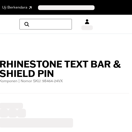
Uji Berkendara
RHINESTONE TEXT BAR &
SHIELD PIN
Komponen | Nomor SKU: 98464-24VX