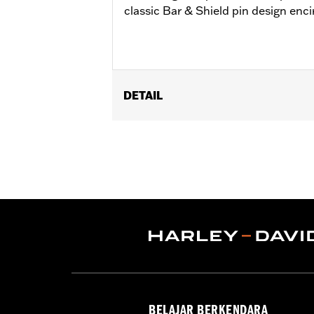
classic Bar & Shield pin design enci
DETAIL
Gender:
Unisex
Dimension Description:
Pin dimensio
BELAJAR BERKENDARA