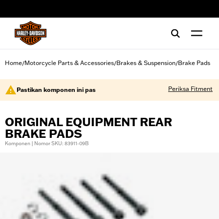
web accessibility
Home
Motorcycle Parts & Accessories
Brakes & Suspension
Brake Pads
/
/
/
Periksa Fitment
Pastikan komponen ini pas
ORIGINAL EQUIPMENT REAR
BRAKE PADS
Komponen | Nomor SKU: 83911-09B