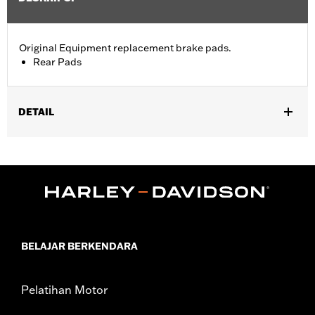
Original Equipment replacement brake pads.
Rear Pads
DETAIL
Fits '09-'13 Trike models.
Position On Bike:
Rear
Sold In Units:
Pair
In the Box:
One set of brake pads
BELAJAR BERKENDARA
Pelatihan Motor