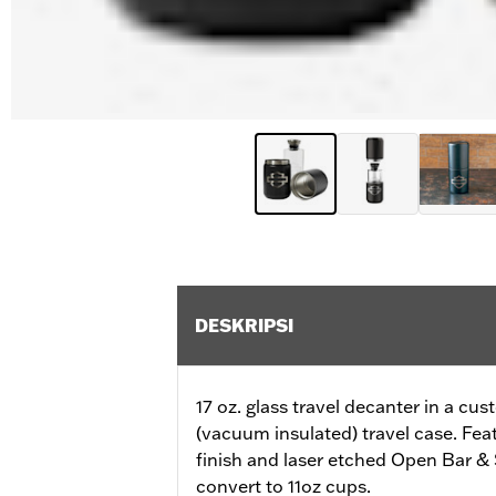
DESKRIPSI
17 oz. glass travel decanter in a cus
(vacuum insulated) travel case. Fe
finish and laser etched Open Bar & 
convert to 11oz cups.