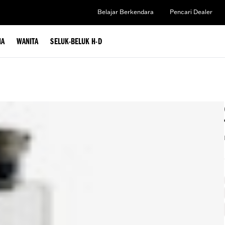
Belajar Berkendara
Pencari Dealer
IA
WANITA
SELUK-BELUK H-D