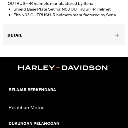
OUTRUSH-R helmets manufactured by Sena.
Shield Base Plate Set for N03 OUTRUSH-R Helmet
Fits N03 OUTRUSH-R helmets manufactured by Sena.
DETAIL
Gender:
Unisex
WARRANTY:
90 day limited warranty - Go to
www.h-
d.com/warranty
for full details
Origin:
Imported
BELAJAR BERKENDARA
Pelatihan Motor
DUKUNGAN PELANGGAN