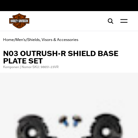
web accessibility
Home
Men's
Shields, Visors & Accessories
/
/
N03 OUTRUSH-R SHIELD BASE
PLATE SET
Komponen | Nomor SKU: 98651-23VR