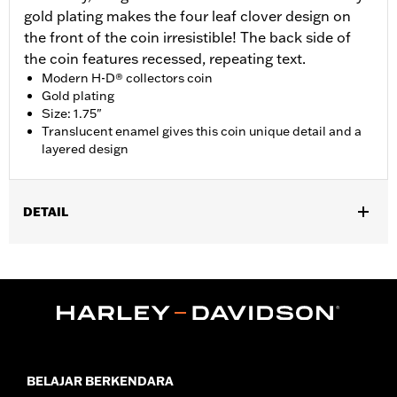
gold plating makes the four leaf clover design on
the front of the coin irresistible! The back side of
the coin features recessed, repeating text.
Modern H-D® collectors coin
Gold plating
Size: 1.75"
Translucent enamel gives this coin unique detail and a
layered design
DETAIL
Gender:
Unisex
Dimension Description:
Coin diameter 1.75"
BELAJAR BERKENDARA