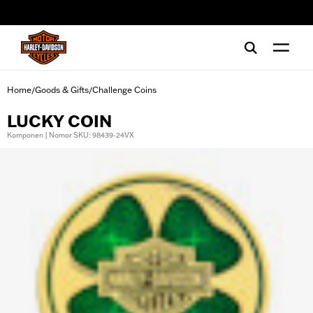
web accessibility
Home
Goods & Gifts
Challenge Coins
/
/
LUCKY COIN
Komponen | Nomor SKU: 98439-24VX