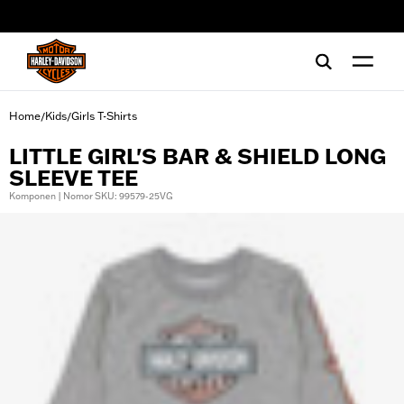
web accessibility
Home
Kids
Girls T-Shirts
/
/
LITTLE GIRL'S BAR & SHIELD LONG
SLEEVE TEE
Komponen | Nomor SKU: 99579-25VG