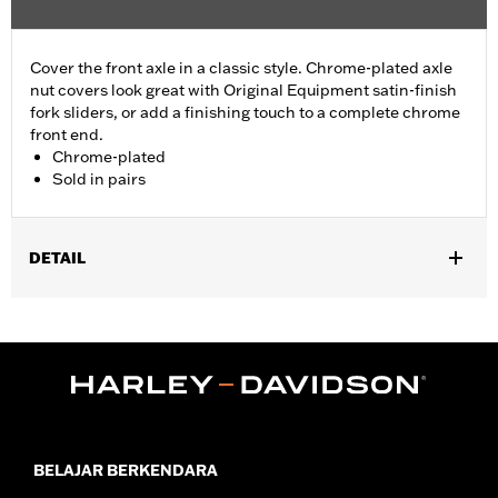
Cover the front axle in a classic style. Chrome-plated axle
nut covers look great with Original Equipment satin-finish
fork sliders, or add a finishing touch to a complete chrome
front end.
Chrome-plated
Sold in pairs
DETAIL
Fits '04-'07 Dyna® (except '07 FXDSE and '04-'05 FXDWG) and
'00-'07 Touring models.
Sold In Units:
Pair
Material:
Billet
In the Box:
Axle nut cover kit
WARRANTY:
1 year limited warranty – Go to
www.h-
d.com/warranty
for full details
BELAJAR BERKENDARA