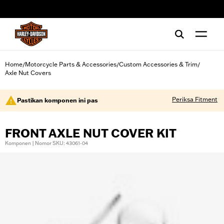
web accessibility
Home
Motorcycle Parts & Accessories
Custom Accessories & Trim
/
/
/
Axle Nut Covers
Periksa Fitment
Pastikan komponen ini pas
FRONT AXLE NUT COVER KIT
Komponen | Nomor SKU: 43061-04