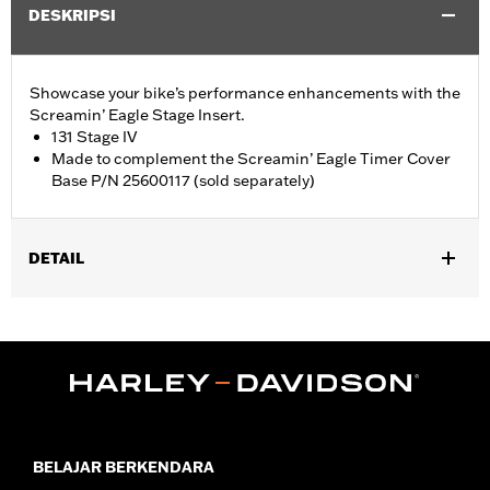
DESKRIPSI
Showcase your bike’s performance enhancements with the
Screamin’ Eagle Stage Insert.
131 Stage IV
Made to complement the Screamin’ Eagle Timer Cover
Base P/N 25600117 (sold separately)
DETAIL
Fits '18-later Softail® and '17-later Touring (except '25-later
FLTRXRRSE) and Trike models equipped with Screamin' Eagle
Timer Cover Base P/N 25600117.
Sold Separately:
Screamin' Eagle Timer Cover Base P/N
25600117
Sold In Units:
Each
In the Box:
Insert
BELAJAR BERKENDARA
WARRANTY:
1 year limited warranty – Go to
www.h-