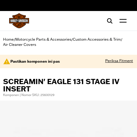
web accessibility
Home
Motorcycle Parts & Accessories
Custom Accessories & Trim
/
/
/
Air Cleaner Covers
Periksa Fitment
Pastikan komponen ini pas
SCREAMIN' EAGLE 131 STAGE IV
INSERT
Komponen | Nomor SKU: 25600129