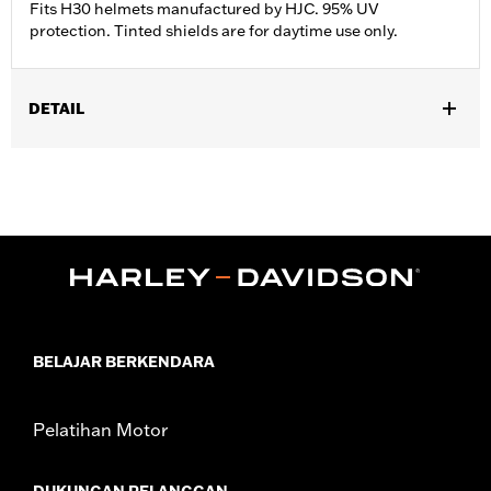
Fits H30 helmets manufactured by HJC. 95% UV
protection. Tinted shields are for daytime use only.
DETAIL
Gender:
Unisex
Functional Features:
UV Protection
Technology:
UV Protection
BELAJAR BERKENDARA
Pelatihan Motor
DUKUNGAN PELANGGAN