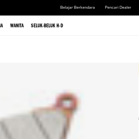
Belajar Berkendara
Pencari Dealer
IA
WANITA
SELUK-BELUK H-D