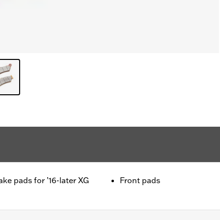
ke pads for ’16-later XG
Front pads