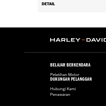
DETAIL
Fits '16-later XG models (Left Side on
Position On Bike:
Front
Sold In Units:
Pair
In the Box:
One set of brake pads
BELAJAR BERKENDARA
Pelatihan Motor
DUKUNGAN PELANGGAN
Hubungi Kami
Penawaran