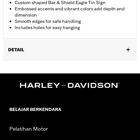
Custom shaped Bar & Shield Eagle Tin Sign
Embossed accents and vibrant colors add depth and
dimension
Smooth edges for safe handling
Includes holes for easy hanging
DETAIL
Gender:
Unisex
Dimension Description:
20" H x 15.5" W
BELAJAR BERKENDARA
Pelatihan Motor