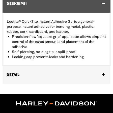
DESKRIPSI
Loctite® QuickTite Instant Adhesive Gel is a general-
purpose instant adhesive for bonding metal, plastic,
rubber, cork, cardboard, and leather.
Precision-flow "squeeze grip" applicator allows pinpoint
control of the exact amount and placement of the
adhesive
Self-piercing, no-clog tip is spill-proof
Locking cap prevents leaks and hardening
DETAIL
Sold In Units:
Each
Volume:
0.14 Ounce