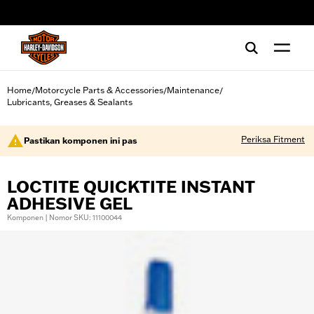
web accessibility
Home
Motorcycle Parts & Accessories
Maintenance
/
/
/
Lubricants, Greases & Sealants
Periksa Fitment
Pastikan komponen ini pas
LOCTITE QUICKTITE INSTANT
ADHESIVE GEL
Komponen | Nomor SKU: 11100044